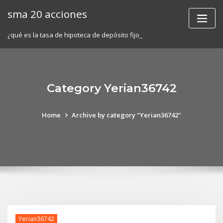
Skip
sma 20 acciones
to
content
¿qué es la tasa de hipoteca de depósito fijo_
Category Yerian36742
Home
Archive by category "Yerian36742"
Yerian36742