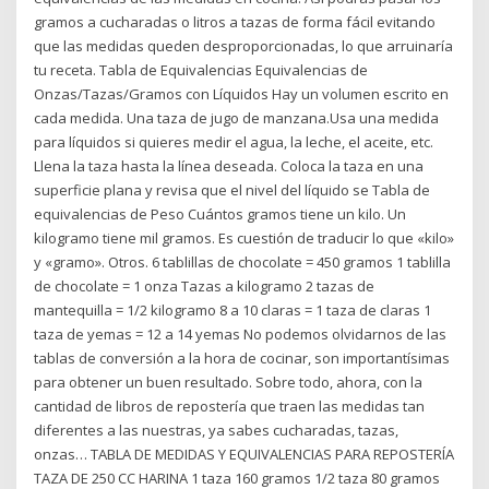
gramos a cucharadas o litros a tazas de forma fácil evitando
que las medidas queden desproporcionadas, lo que arruinaría
tu receta. Tabla de Equivalencias Equivalencias de
Onzas/Tazas/Gramos con Líquidos Hay un volumen escrito en
cada medida. Una taza de jugo de manzana.Usa una medida
para líquidos si quieres medir el agua, la leche, el aceite, etc.
Llena la taza hasta la línea deseada. Coloca la taza en una
superficie plana y revisa que el nivel del líquido se Tabla de
equivalencias de Peso Cuántos gramos tiene un kilo. Un
kilogramo tiene mil gramos. Es cuestión de traducir lo que «kilo»
y «gramo». Otros. 6 tablillas de chocolate = 450 gramos 1 tablilla
de chocolate = 1 onza Tazas a kilogramo 2 tazas de
mantequilla = 1/2 kilogramo 8 a 10 claras = 1 taza de claras 1
taza de yemas = 12 a 14 yemas No podemos olvidarnos de las
tablas de conversión a la hora de cocinar, son importantísimas
para obtener un buen resultado. Sobre todo, ahora, con la
cantidad de libros de repostería que traen las medidas tan
diferentes a las nuestras, ya sabes cucharadas, tazas,
onzas… TABLA DE MEDIDAS Y EQUIVALENCIAS PARA REPOSTERÍA
TAZA DE 250 CC HARINA 1 taza 160 gramos 1/2 taza 80 gramos