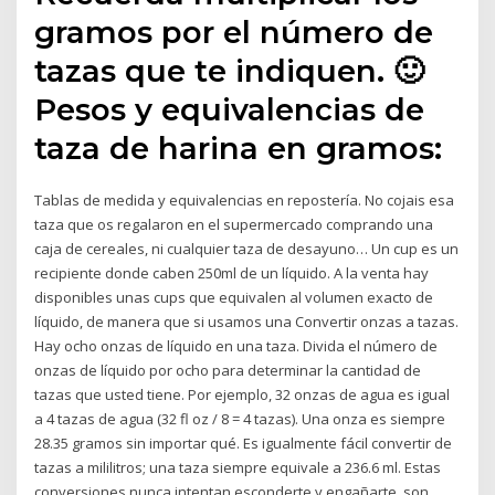
gramos por el número de
tazas que te indiquen. 🙂
Pesos y equivalencias de
taza de harina en gramos:
Tablas de medida y equivalencias en repostería. No cojais esa
taza que os regalaron en el supermercado comprando una
caja de cereales, ni cualquier taza de desayuno… Un cup es un
recipiente donde caben 250ml de un líquido. A la venta hay
disponibles unas cups que equivalen al volumen exacto de
líquido, de manera que si usamos una Convertir onzas a tazas.
Hay ocho onzas de líquido en una taza. Divida el número de
onzas de líquido por ocho para determinar la cantidad de
tazas que usted tiene. Por ejemplo, 32 onzas de agua es igual
a 4 tazas de agua (32 fl oz / 8 = 4 tazas). Una onza es siempre
28.35 gramos sin importar qué. Es igualmente fácil convertir de
tazas a mililitros; una taza siempre equivale a 236.6 ml. Estas
conversiones nunca intentan esconderte y engañarte, son