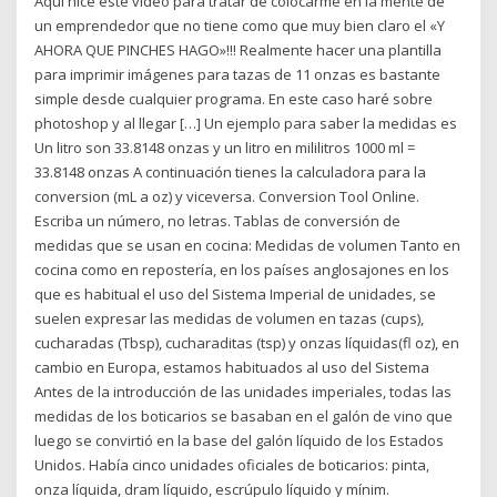
Aquí hice este video para tratar de colocarme en la mente de
un emprendedor que no tiene como que muy bien claro el «Y
AHORA QUE PINCHES HAGO»!!! Realmente hacer una plantilla
para imprimir imágenes para tazas de 11 onzas es bastante
simple desde cualquier programa. En este caso haré sobre
photoshop y al llegar […] Un ejemplo para saber la medidas es
Un litro son 33.8148 onzas y un litro en mililitros 1000 ml =
33.8148 onzas A continuación tienes la calculadora para la
conversion (mL a oz) y viceversa. Conversion Tool Online.
Escriba un número, no letras. Tablas de conversión de
medidas que se usan en cocina: Medidas de volumen Tanto en
cocina como en repostería, en los países anglosajones en los
que es habitual el uso del Sistema Imperial de unidades, se
suelen expresar las medidas de volumen en tazas (cups),
cucharadas (Tbsp), cucharaditas (tsp) y onzas líquidas(fl oz), en
cambio en Europa, estamos habituados al uso del Sistema
Antes de la introducción de las unidades imperiales, todas las
medidas de los boticarios se basaban en el galón de vino que
luego se convirtió en la base del galón líquido de los Estados
Unidos. Había cinco unidades oficiales de boticarios: pinta,
onza líquida, dram líquido, escrúpulo líquido y mínim.